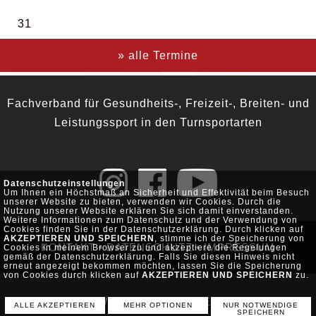
31
» alle Termine
Fachverband für Gesundheits-, Freizeit-, Breiten- und
Leistungssport in den Turnsportarten
Datenschutzeinstellungen
Um Ihnen ein Höchstmaß an Sicherheit und Effektivität beim Besuch
unserer Website zu bieten, verwenden wir Cookies. Durch die
Nutzung unserer Website erklären Sie sich damit einverstanden.
Weitere Informationen zum Datenschutz und der Verwendung von
Cookies finden Sie in der Datenschutzerklärung. Durch klicken auf
AKZEPTIEREN UND SPEICHERN
, stimme ich der Speicherung von
KONTAKT
•
DATENSCHUTZ
•
IMPRESSUM
Cookies in meinem Browser zu und akzeptiere die Regelungen
gemäß der Datenschutzerklärung. Falls Sie diesen Hinweis nicht
erneut angezeigt bekommen möchten, lassen Sie die Speicherung
von Cookies durch klicken auf
AKZEPTIEREN UND SPEICHERN
zu.
© POWERED SERVER-TEAM.DE
ALLE AKZEPTIEREN
MEHR OPTIONEN
NUR NOTWENDIGE
SPEICHERN