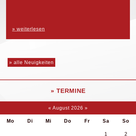
» weiterlesen
» alle Neuigkeiten
» TERMINE
«
August 2026
»
Mo
Di
Mi
Do
Fr
Sa
So
1
2