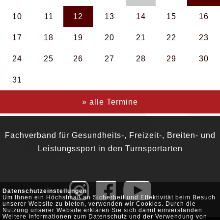
10
11
12
13
14
15
16
17
18
19
20
21
22
23
24
25
26
27
28
29
30
31
» alle Termine
Fachverband für Gesundheits-, Freizeit-, Breiten- und
Leistungssport in den Turnsportarten
Datenschutzeinstellungen
Um Ihnen ein Höchstmaß an Sicherheit und Effektivität beim Besuch
unserer Website zu bieten, verwenden wir Cookies. Durch die
Nutzung unserer Website erklären Sie sich damit einverstanden.
Weitere Informationen zum Datenschutz und der Verwendung von