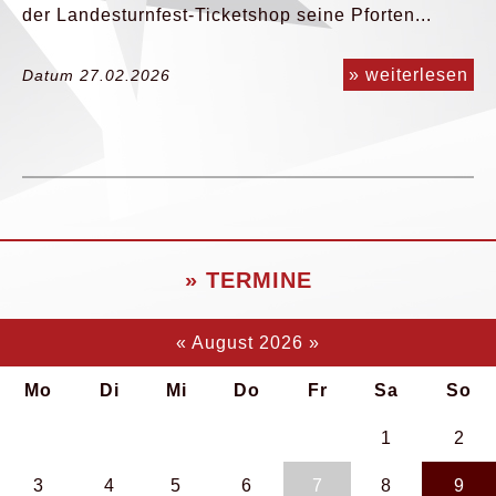
der Landesturnfest-Ticketshop seine Pforten...
» weiterlesen
Datum 27.02.2026
» TERMINE
«
August 2026
»
Mo
Di
Mi
Do
Fr
Sa
So
1
2
3
4
5
6
7
8
9