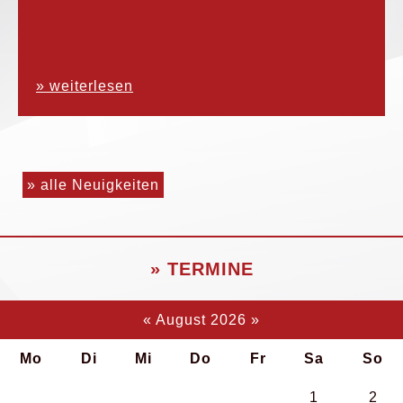
» weiterlesen
» alle Neuigkeiten
» TERMINE
«
August 2026
»
Mo
Di
Mi
Do
Fr
Sa
So
1
2