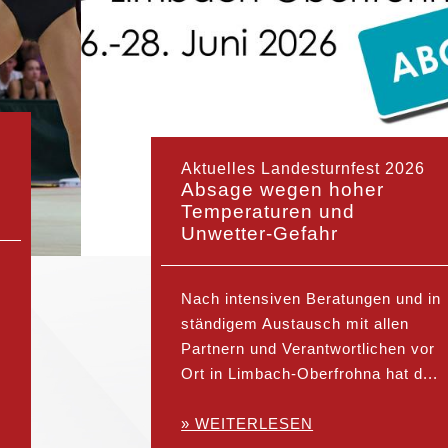
Aktuelles Landesturnfest 2026
Absage wegen hoher
Temperaturen und
Unwetter-Gefahr
Nach intensiven Beratungen und in
ständigem Austausch mit allen
Partnern und Verantwortlichen vor
Ort in Limbach-Oberfrohna hat d...
» WEITERLESEN