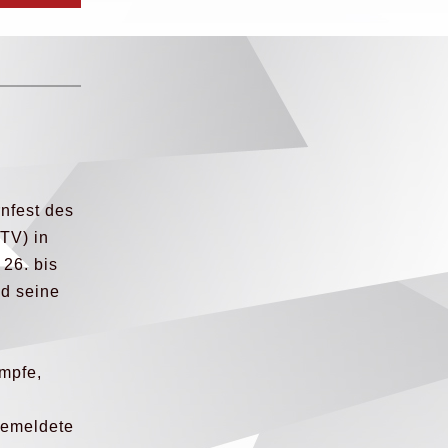
nfest des
TV) in
26. bis
nd seine
u
ämpfe,
gemeldete