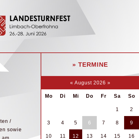
» TERMINE
«
August 2026
»
Mo
Di
Mi
Do
Fr
Sa
So
1
2
ten /
3
4
5
6
7
8
9
en sowie
10
11
12
13
14
15
16
e am