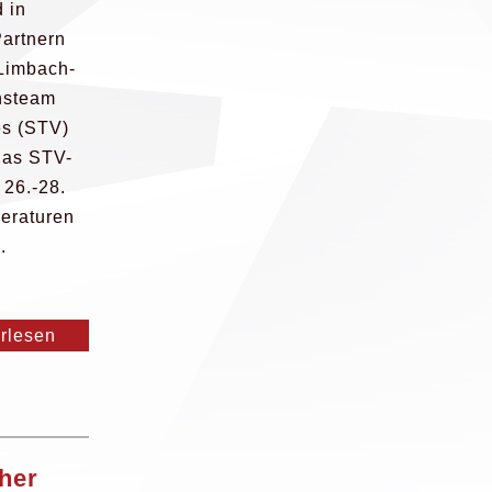
 in
Partnern
 Limbach-
nsteam
es (STV)
das STV-
26.-28.
eraturen
.
erlesen
her