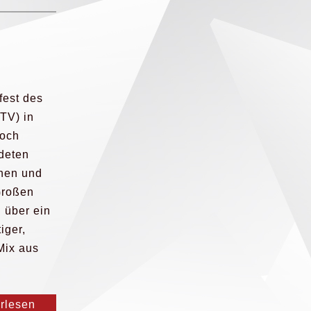
est des
TV) in
noch
deten
inen und
Großen
 über ein
iger,
Mix aus
erlesen