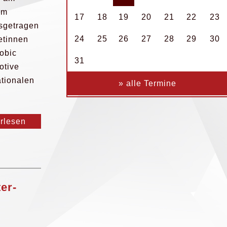
im
17
18
19
20
21
22
23
sgetragen
24
25
26
27
28
29
30
etinnen
obic
31
otive
ationalen
» alle Termine
erlesen
er-