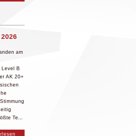
 2026
anden am
 Level B
der AK 20+
hsischen
che
h Stimmung
eitig
ößte Te...
erlesen