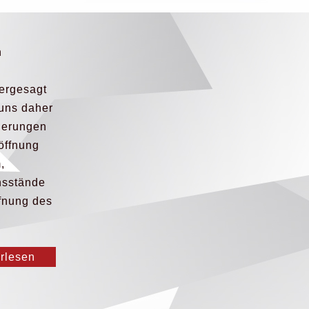
n
ergesagt
 uns daher
derungen
öffnung
,
nsstände
ffnung des
erlesen