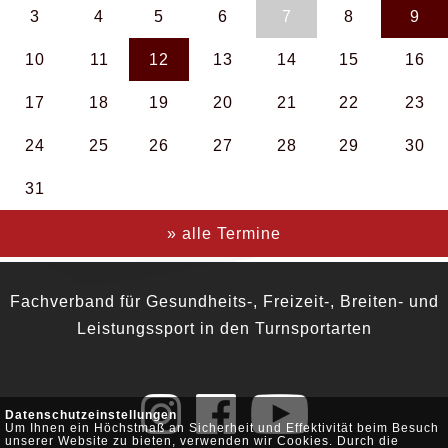
3
4
5
6
7
8
9
10
11
12
13
14
15
16
17
18
19
20
21
22
23
24
25
26
27
28
29
30
31
» alle Termine
Fachverband für Gesundheits-, Freizeit-, Breiten- und
Leistungssport in den Turnsportarten
Datenschutzeinstellungen
Um Ihnen ein Höchstmaß an Sicherheit und Effektivität beim Besuch
unserer Website zu bieten, verwenden wir Cookies. Durch die