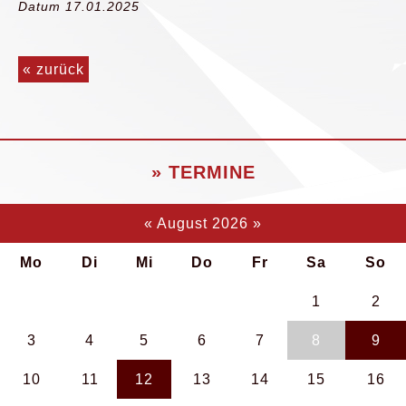
Datum 17.01.2025
« zurück
» TERMINE
«
August 2026
»
Mo
Di
Mi
Do
Fr
Sa
So
1
2
3
4
5
6
7
8
9
10
11
12
13
14
15
16