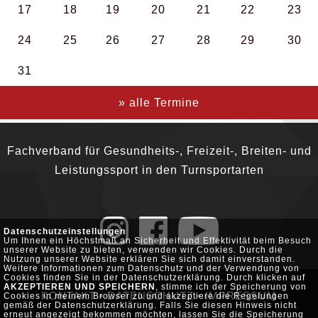
17
18
19
20
21
22
23
24
25
26
27
28
29
30
31
» alle Termine
Fachverband für Gesundheits-, Freizeit-, Breiten- und
Leistungssport in den Turnsportarten
Datenschutzeinstellungen
Um Ihnen ein Höchstmaß an Sicherheit und Effektivität beim Besuch
unserer Website zu bieten, verwenden wir Cookies. Durch die
Nutzung unserer Website erklären Sie sich damit einverstanden.
Weitere Informationen zum Datenschutz und der Verwendung von
Cookies finden Sie in der Datenschutzerklärung. Durch klicken auf
AKZEPTIEREN UND SPEICHERN
, stimme ich der Speicherung von
KONTAKT
•
DATENSCHUTZ
•
IMPRESSUM
Cookies in meinem Browser zu und akzeptiere die Regelungen
gemäß der Datenschutzerklärung. Falls Sie diesen Hinweis nicht
erneut angezeigt bekommen möchten, lassen Sie die Speicherung