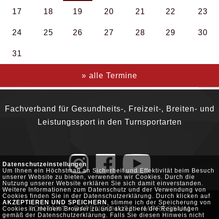
17
18
19
20
21
22
23
24
25
26
27
28
29
30
31
» alle Termine
Fachverband für Gesundheits-, Freizeit-, Breiten- und
Leistungssport in den Turnsportarten
Datenschutzeinstellungen
Um Ihnen ein Höchstmaß an Sicherheit und Effektivität beim Besuch
unserer Website zu bieten, verwenden wir Cookies. Durch die
Nutzung unserer Website erklären Sie sich damit einverstanden.
Weitere Informationen zum Datenschutz und der Verwendung von
Cookies finden Sie in der Datenschutzerklärung. Durch klicken auf
AKZEPTIEREN UND SPEICHERN
, stimme ich der Speicherung von
KONTAKT
•
DATENSCHUTZ
•
IMPRESSUM
Cookies in meinem Browser zu und akzeptiere die Regelungen
gemäß der Datenschutzerklärung. Falls Sie diesen Hinweis nicht