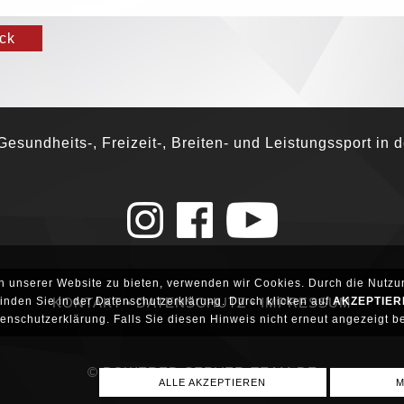
ck
esundheits-, Freizeit-, Breiten- und Leistungssport in 
h unserer Website zu bieten, verwenden wir Cookies. Durch die Nutzun
nden Sie in der Datenschutzerklärung. Durch klicken auf
AKZEPTIER
KONTAKT
•
DATENSCHUTZ
•
IMPRESSUM
nschutzerklärung. Falls Sie diesen Hinweis nicht erneut angezeigt 
© POWERED SERVER-TEAM.DE
ALLE AKZEPTIEREN
M