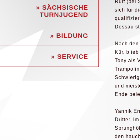
Ruit (bei 
» SÄCHSISCHE
sich für d
TURNJUGEND
qualifizie
Dessau sta
» BILDUNG
Nach den 
Kür, blieb
» SERVICE
Tony als V
Trampolint
Schwierig
und meist
Ende bele
Yannik Er
Dritter. I
Sprunghöh
den hauch