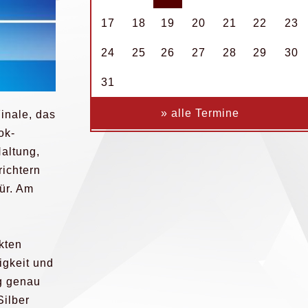
17
18
19
20
21
22
23
24
25
26
27
28
29
30
31
» alle Termine
Finale, das
ok-
Haltung,
ichtern
Kür. Am
kten
igkeit und
g genau
Silber