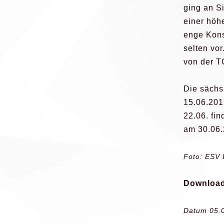
ging an S
einer höh
enge Kons
selten vo
von der T
Die sächs
15.06.201
22.06. fi
am 30.06.
Foto: ESV 
Download
Datum 05.