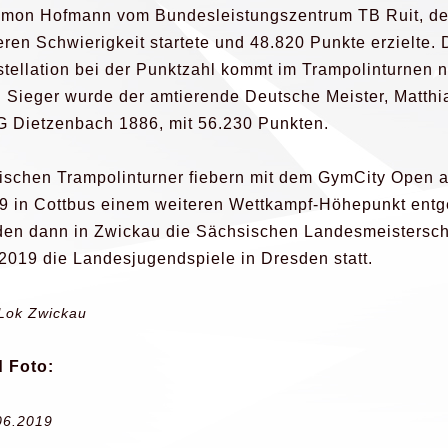
imon Hofmann vom Bundesleistungszentrum TB Ruit, de
eren Schwierigkeit startete und 48.820 Punkte erzielte. 
tellation bei der Punktzahl kommt im Trampolinturnen n
r. Sieger wurde der amtierende Deutsche Meister, Matth
G Dietzenbach 1886, mit 56.230 Punkten.
ischen Trampolinturner fiebern mit dem GymCity Open 
9 in Cottbus einem weiteren Wettkampf-Höhepunkt ent
nden dann in Zwickau die Sächsischen Landesmeistersc
2019 die Landesjugendspiele in Dresden statt.
Lok Zwickau
 Foto:
06.2019