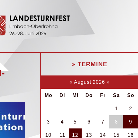
» TERMINE
M-
«
August 2026
»
Mo
Di
Mi
Do
Fr
Sa
So
1
2
3
4
5
6
7
8
9
10
11
12
13
14
15
16