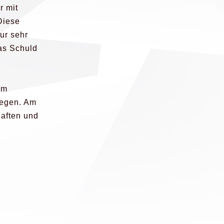
r mit
Diese
ur sehr
ias Schuld
am
gegen. Am
haften und