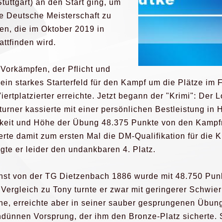
Stuttgart) an den Start ging, um
ie Deutsche Meisterschaft zu
ren, die im Oktober 2019 in
ttfinden wird.
Vorkämpfen, der Pflicht und
 ein starkes Starterfeld für den Kampf um die Plätze im 
iertplatzierter erreichte. Jetzt begann der "Krimi": Der L
urner kassierte mit einer persönlichen Bestleistung in 
keit und Höhe der Übung 48.375 Punkte von den Kampfr
erte damit zum ersten Mal die DM-Qualifikation für die 
gte er leider den undankbaren 4. Platz.
nst von der TG Dietzenbach 1886 wurde mit 48.750 Pun
m Vergleich zu Tony turnte er zwar mit geringerer Schwier
e, erreichte aber in seiner sauber gesprungenen Übun
dünnen Vorsprung, der ihm den Bronze-Platz sicherte. 