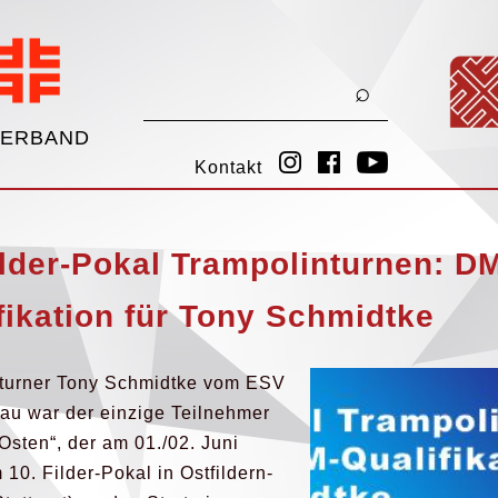
VERBAND
Kontakt
ilder-Pokal Trampolinturnen: D
fikation für Tony Schmidtke
turner Tony Schmidtke vom ESV
au war der einzige Teilnehmer
Osten“, der am 01./02. Juni
10. Filder-Pokal in Ostfildern-